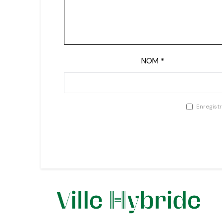
NOM
*
Enregist