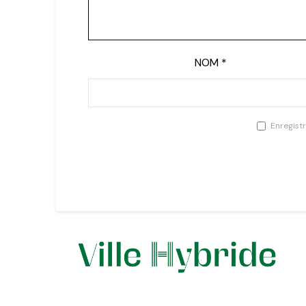
NOM
*
Enregist