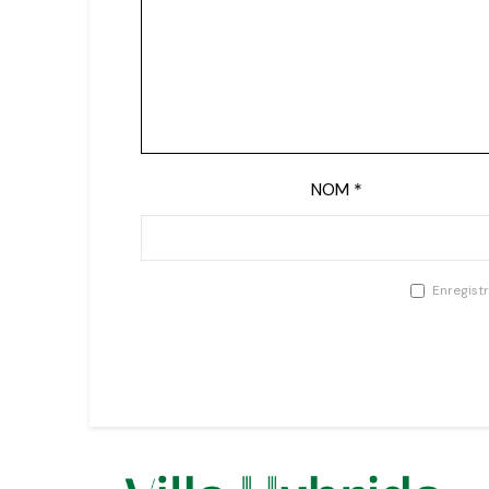
NOM
*
Enregist