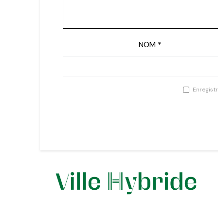
NOM
*
Enregist