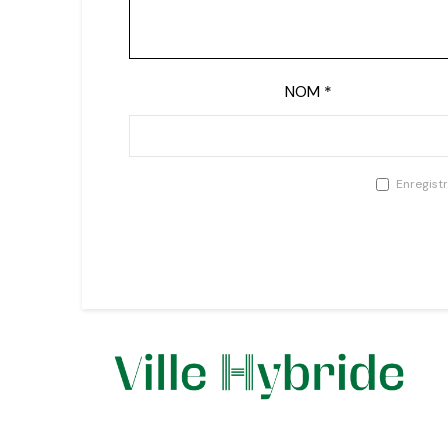
NOM
*
Enregist