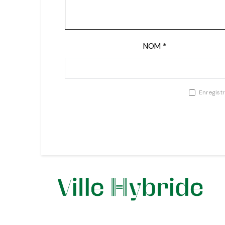
NOM
*
Enregist