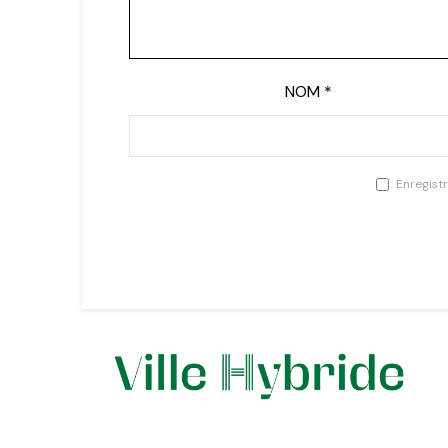
NOM
*
Enregist