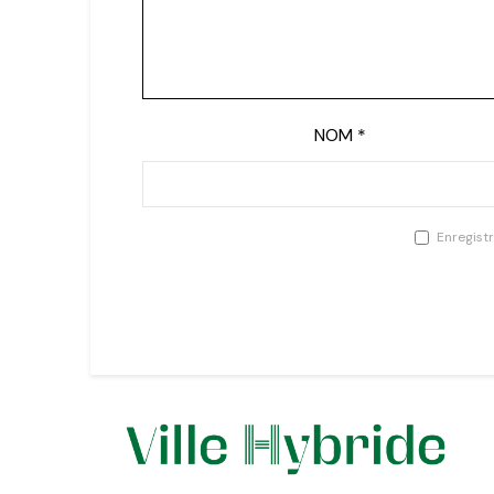
NOM
*
Enregist