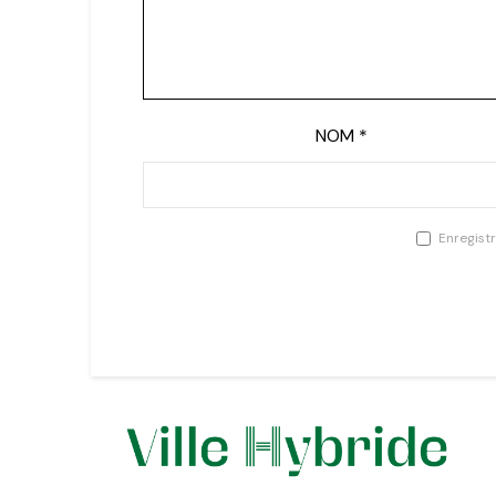
NOM
*
Enregist