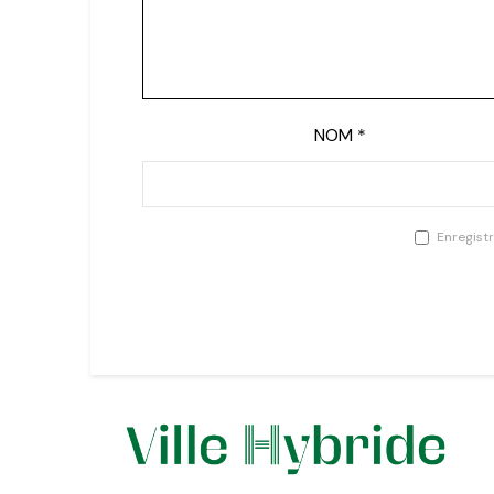
NOM
*
Enregist