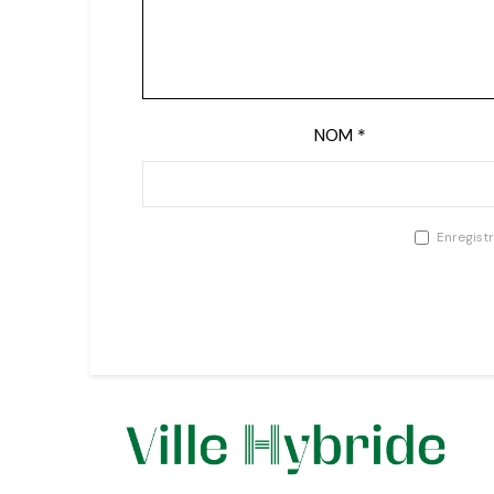
NOM
*
Enregist