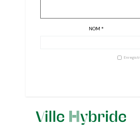
NOM
*
Enregist