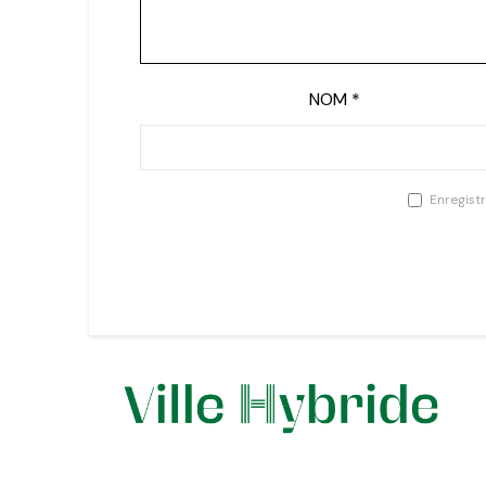
NOM
*
Enregist