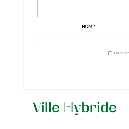
NOM
*
Enregist