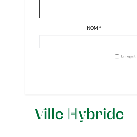
NOM
*
Enregist