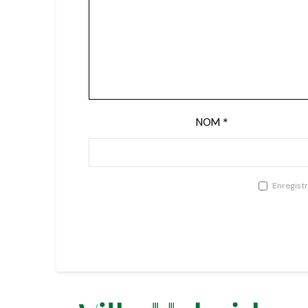
NOM
*
Enregist