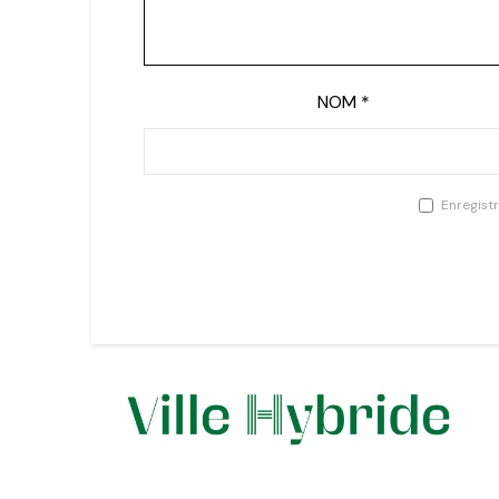
NOM
*
Enregist