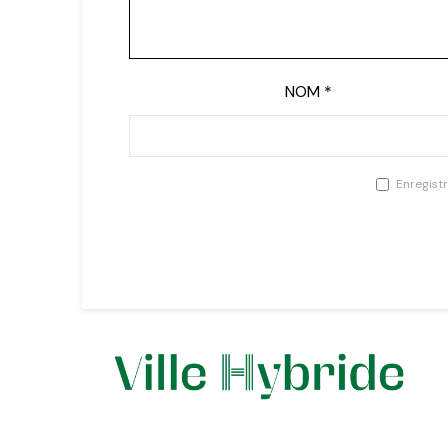
NOM
*
Enregist