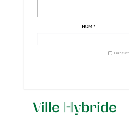
NOM
*
Enregist