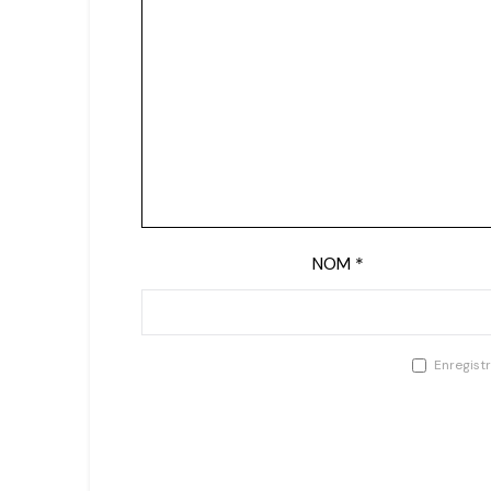
NOM
*
Enregist