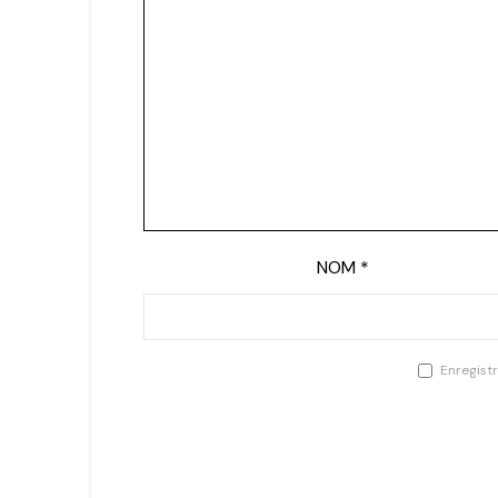
NOM
*
Enregist