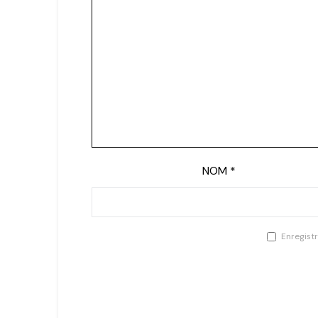
NOM
*
Enregist