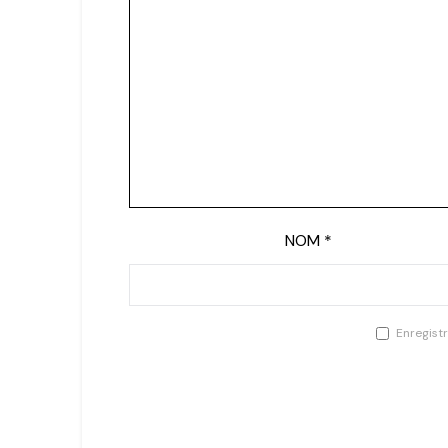
NOM
*
Enregist