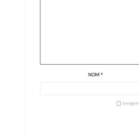
NOM
*
Enregist