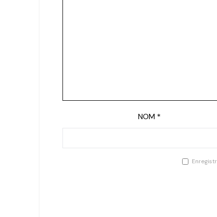
NOM
*
Enregist